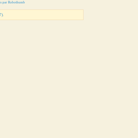
ts par Robothumb
7)
.