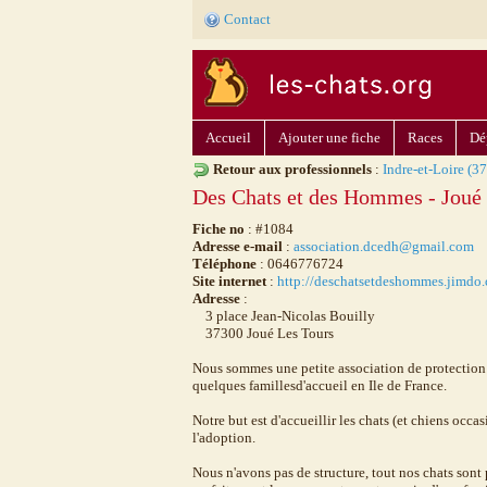
Contact
Accueil
Ajouter une fiche
Races
Dé
Retour aux professionnels
:
Indre-et-Loire (37
Des Chats et des Hommes - Joué 
Fiche no
: #1084
Adresse e-mail
:
association.dcedh@gmail.com
Téléphone
: 0646776724
Site internet
:
http://deschatsetdeshommes.jimdo
Adresse
:
3 place Jean-Nicolas Bouilly
37300 Joué Les Tours
Nous sommes une petite association de protection 
quelques famillesd'accueil en Ile de France.
Notre but est d'accueillir les chats (et chiens oc
l'adoption.
Nous n'avons pas de structure, tout nos chats sont