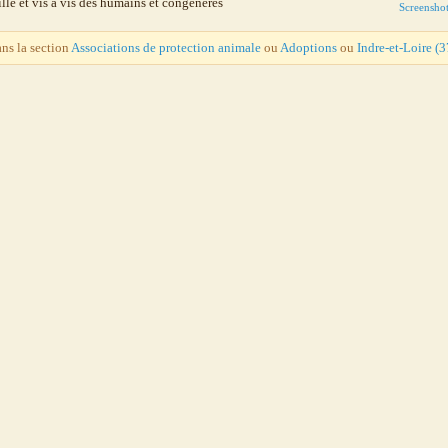
lle et vis à vis des humains et congénères
Screensho
ans la section
Associations de protection animale
ou
Adoptions
ou
Indre-et-Loire (3