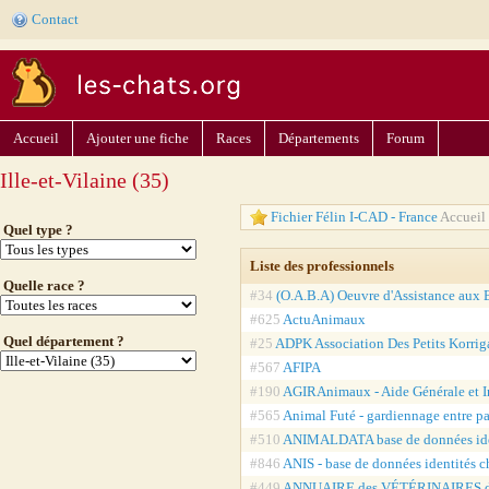
Contact
Accueil
Ajouter une fiche
Races
Départements
Forum
Ille-et-Vilaine (35)
Fichier Félin I-CAD - France
Accueil 
Quel type ?
Liste des professionnels
Quelle race ?
#34
(O.A.B.A) Oeuvre d'Assistance aux B
#625
ActuAnimaux
Quel département ?
#25
ADPK Association Des Petits Korrig
#567
AFIPA
#190
AGIRAnimaux - Aide Générale et I
#565
Animal Futé - gardiennage entre pa
#510
ANIMALDATA base de données ide
#846
ANIS - base de données identités 
#449
ANNUAIRE des VÉTÉRINAIRES 