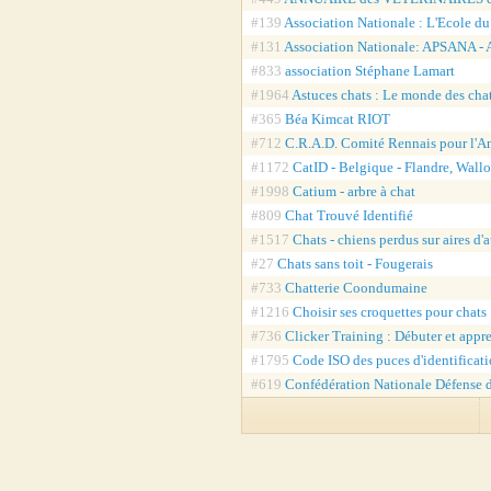
#139
Association Nationale : L'Ecole d
#131
Association Nationale: APSANA - A
#833
association Stéphane Lamart
#1964
Astuces chats : Le monde des cha
#365
Béa Kimcat RIOT
#712
C.R.A.D. Comité Rennais pour l'A
#1172
CatID - Belgique - Flandre, Wallo
#1998
Catium - arbre à chat
#809
Chat Trouvé Identifié
#1517
Chats - chiens perdus sur aires d'
#27
Chats sans toit - Fougerais
#733
Chatterie Coondumaine
#1216
Choisir ses croquettes pour chat
#736
Clicker Training : Débuter et appr
#1795
Code ISO des puces d'identificati
#619
Confédération Nationale Défense 