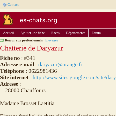
Contact
Accueil
Ajouter une fiche
Races
Départements
Forum
Retour aux professionnels
:
Elevages
Chatterie de Daryazur
Fiche no
: #341
Adresse e-mail
:
daryazur@orange.fr
Téléphone
: 0622981436
Site internet
:
http://www.sites.google.com/site/dar
Adresse
:
28000 Chauffours
Madame Brosset Laetitia