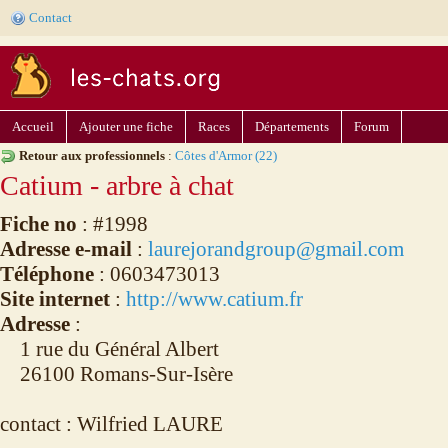
Contact
Accueil
Ajouter une fiche
Races
Départements
Forum
Retour aux professionnels
:
Côtes d'Armor (22)
Catium - arbre à chat
Fiche no
: #1998
Adresse e-mail
:
laurejorandgroup@gmail.com
Téléphone
: 0603473013
Site internet
:
http://www.catium.fr
Adresse
:
1 rue du Général Albert
26100 Romans-Sur-Isère
contact : Wilfried LAURE