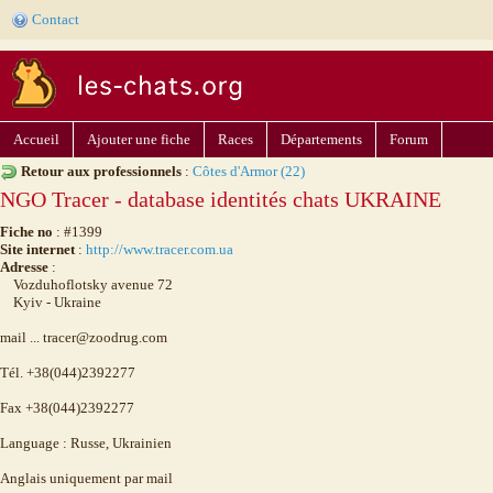
Contact
Accueil
Ajouter une fiche
Races
Départements
Forum
Retour aux professionnels
:
Côtes d'Armor (22)
NGO Tracer - database identités chats UKRAINE
Fiche no
: #1399
Site internet
:
http://www.tracer.com.ua
Adresse
:
Vozduhoflotsky avenue 72
Kyiv - Ukraine
mail ... tracer@zoodrug.com
Tél. +38(044)2392277
Fax +38(044)2392277
Language : Russe, Ukrainien
Anglais uniquement par mail