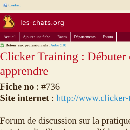
Contact
Accueil
Ajouter une fiche
Races
Départements
Forum
Retour aux professionnels
:
Aube (10)
Clicker Training : Débuter 
apprendre
Fiche no
: #736
Site internet
:
http://www.clicker-
Forum de discussion sur la pratiqu