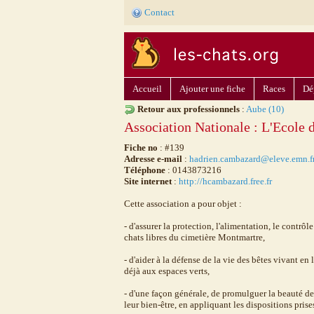
Contact
Accueil
Ajouter une fiche
Races
Dé
Retour aux professionnels
:
Aube (10)
Association Nationale : L'Ecole 
Fiche no
: #139
Adresse e-mail
:
hadrien.cambazard@eleve.emn.f
Téléphone
: 0143873216
Site internet
:
http://hcambazard.free.fr
Cette association a pour objet :
- d'assurer la protection, l'alimentation, le contrô
chats libres du cimetière Montmartre,
- d'aider à la défense de la vie des bêtes vivant en 
déjà aux espaces verts,
- d'une façon générale, de promulguer la beauté de t
leur bien-être, en appliquant les dispositions pris