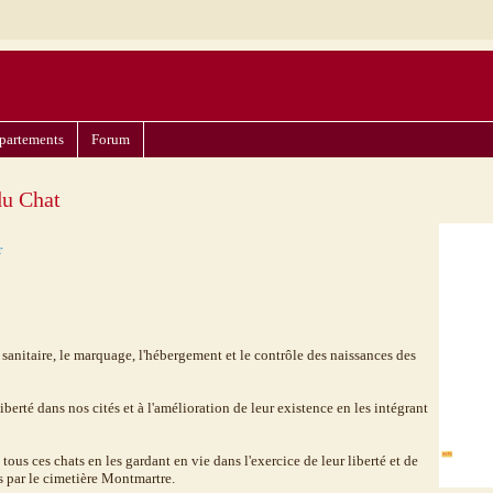
partements
Forum
du Chat
r
le sanitaire, le marquage, l'hébergement et le contrôle des naissances des
liberté dans nos cités et à l'amélioration de leur existence en les intégrant
ous ces chats en les gardant en vie dans l'exercice de leur liberté et de
es par le cimetière Montmartre.