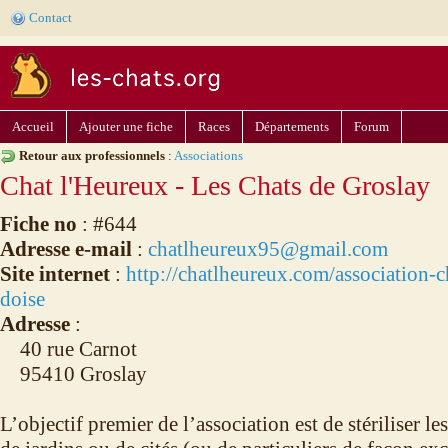
Contact
Accueil
Ajouter une fiche
Races
Départements
Forum
Retour aux professionnels
:
Associations
Chat l'Heureux - Les Chats de Groslay
Fiche no
: #644
Adresse e-mail
:
chatlheureux95@gmail.com
Site internet
:
http://chatlheureux.com/association-c
doise
Adresse
:
40 rue Carnot
95410 Groslay
L’objectif premier de l’association est de stériliser les