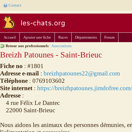
Contact
Accueil
Ajouter une fiche
Races
Départements
Forum
Retour aux professionnels
:
Associations
Breizh Patounes - Saint-Brieuc
Fiche no
: #1801
Adresse e-mail
:
breizhpatounes22@gmail.com
Téléphone
: 0769103602
Site internet
:
https://breizhpatounes.jimdofree.com
Adresse
:
4 rue Félix Le Dantec
22000 Saint-Brieuc
Nous aidons les animaux des personnes démunies, en 