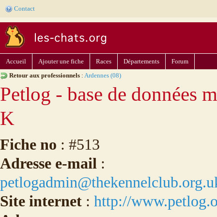
Contact
Accueil
Ajouter une fiche
Races
Départements
Forum
Retour aux professionnels
:
Ardennes (08)
Petlog - base de données 
K
Fiche no
: #513
Adresse e-mail
:
petlogadmin@thekennelclub.org.u
Site internet
:
http://www.petlog.o