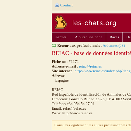
Contact
Accueil
Ajouter une fiche
Races
Dé
Retour aux professionnels
:
Ardennes (08)
REIAC - base de données identi
Fiche no
: #1171
Adresse e-mail
:
reiac@reiac.es
Site internet
:
http://www.reiac.es/index.php?lan
Adresse
:
Espagne
REIAC
Red Española de Identificación de Animales de 
Dirección: Gonzalo Bilbao 23-25, CP 41003 Sevil
Teléfono +34 954 54 27 01
Email: reiac@reiac.es
Webs: http://www.reiac.es
Consultez également les autres professionnels d