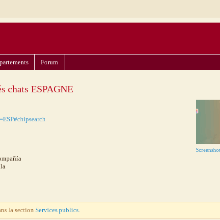
partements
Forum
tés chats ESPAGNE
g=ESP#chipsearch
Screensho
Compañía
la
ans la section
Services publics
.