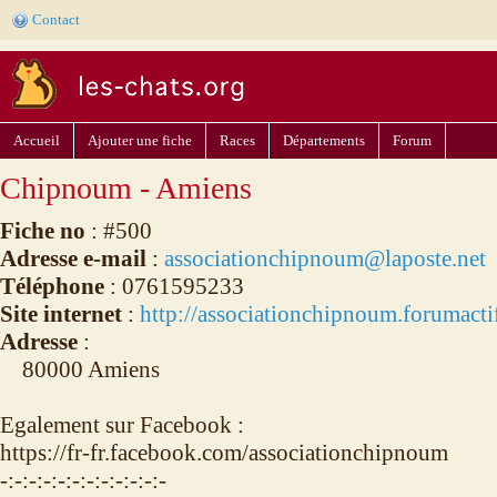
Contact
Accueil
Ajouter une fiche
Races
Départements
Forum
Chipnoum - Amiens
Fiche no
: #500
Adresse e-mail
:
associationchipnoum@laposte.net
Téléphone
: 0761595233
Site internet
:
http://associationchipnoum.forumacti
Adresse
:
80000 Amiens
Egalement sur Facebook :
https://fr-fr.facebook.com/associationchipnoum
-:-:-:-:-:-:-:-:-:-:-:-