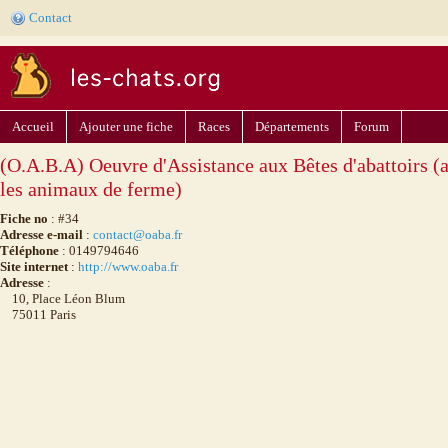
Contact
Accueil
Ajouter une fiche
Races
Départements
Forum
(O.A.B.A) Oeuvre d'Assistance aux Bêtes d'abattoirs (a
les animaux de ferme)
Fiche no
: #34
Adresse e-mail
:
contact@oaba.fr
Téléphone
: 0149794646
Site internet
:
http://www.oaba.fr
Adresse
:
10, Place Léon Blum
75011 Paris