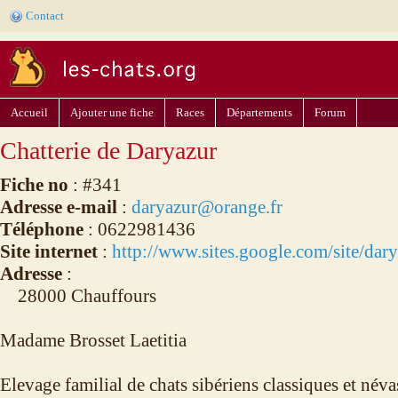
Contact
Accueil
Ajouter une fiche
Races
Départements
Forum
Chatterie de Daryazur
Fiche no
: #341
Adresse e-mail
:
daryazur@orange.fr
Téléphone
: 0622981436
Site internet
:
http://www.sites.google.com/site/dar
Adresse
:
28000 Chauffours
Madame Brosset Laetitia
Elevage familial de chats sibériens classiques et név