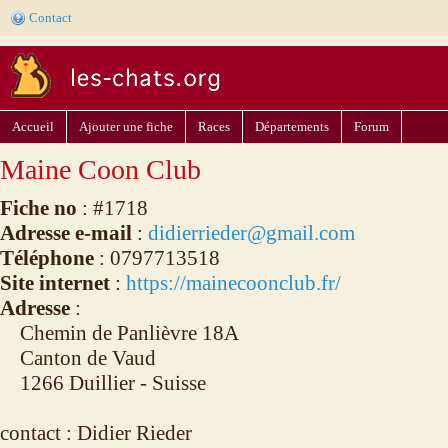
Contact
Accueil
Ajouter une fiche
Races
Départements
Forum
Maine Coon Club
Fiche no
: #1718
Adresse e-mail
:
didierrieder@gmail.com
Téléphone
: 0797713518
Site internet
:
https://mainecoonclub.fr/
Adresse
:
Chemin de Panlièvre 18A
Canton de Vaud
1266 Duillier - Suisse
contact : Didier Rieder