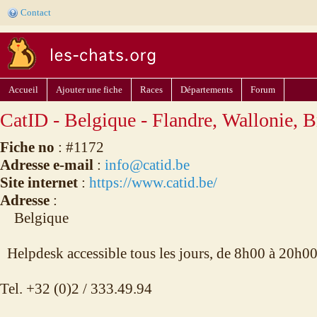
Contact
Accueil
Ajouter une fiche
Races
Départements
Forum
CatID - Belgique - Flandre, Wallonie, B
Fiche no
: #1172
Adresse e-mail
:
info@catid.be
Site internet
:
https://www.catid.be/
Adresse
:
Belgique
Helpdesk accessible tous les jours, de 8h00 à 20h0
Tel. +32 (0)2 / 333.49.94