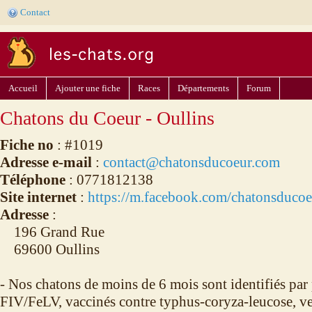
Contact
Accueil
Ajouter une fiche
Races
Départements
Forum
Chatons du Coeur - Oullins
Fiche no
: #1019
Adresse e-mail
:
contact@chatonsducoeur.com
Téléphone
: 0771812138
Site internet
:
https://m.facebook.com/chatonsducoe
Adresse
:
196 Grand Rue
69600 Oullins
- Nos chatons de moins de 6 mois sont identifiés par 
FIV/FeLV, vaccinés contre typhus-coryza-leucose, ve